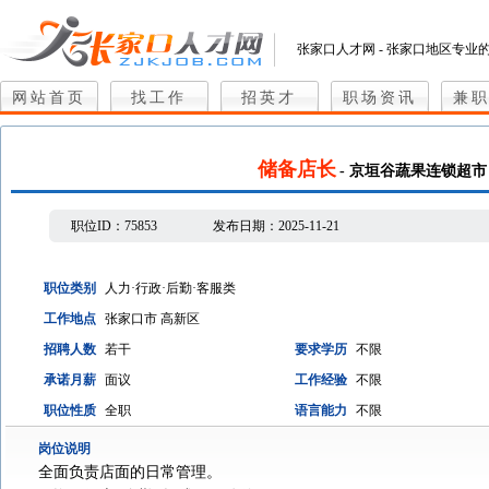
张家口人才网 - 张家口地区专业
网站首页
找工作
招英才
职场资讯
兼
储备店长
- 京垣谷蔬果连锁超市
职位ID：
75853
发布日期：
2025-11-21
职位类别
人力·行政·后勤·客服类
工作地点
张家口市 高新区
招聘人数
若干
要求学历
不限
承诺月薪
面议
工作经验
不限
职位性质
全职
语言能力
不限
岗位说明
全面负责店面的日常管理。