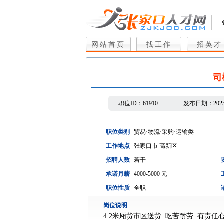
网站首页
找工作
招英才
司
职位ID：
61910
发布日期：
202
职位类别
贸易·物流·采购·运输类
工作地点
张家口市 高新区
招聘人数
若干
承诺月薪
4000-5000 元
职位性质
全职
岗位说明
4.2米厢货市区送货 吃苦耐劳 有责任心 