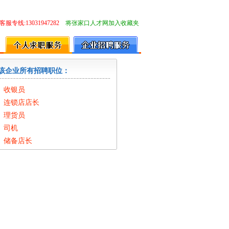
客服专线:13031947282
将张家口人才网加入收藏夹
该企业所有招聘职位：
收银员
连锁店店长
理货员
司机
储备店长