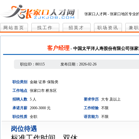
张家口人才网 - 张家口地区专业
网站首页
找工作
招英才
职场资讯
兼
客户经理
- 中国太平洋人寿股份有限公司张
职位ID：
80115
发布日期：
2026-02-26
职位类别
金融·证券·保险类
工作地点
张家口市 桥东区
招聘人数
5 人
要求学历
大专 及以上
承诺月薪
2000-3000 元
工作经验
不限
职位性质
全职
语言能力
不限
岗位待遇
标准工作时间、双休