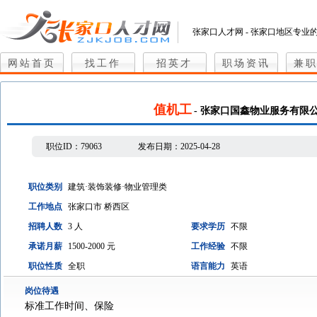
张家口人才网 - 张家口地区专业
网站首页
找工作
招英才
职场资讯
兼
值机工
- 张家口国鑫物业服务有限
职位ID：
79063
发布日期：
2025-04-28
职位类别
建筑·装饰装修·物业管理类
工作地点
张家口市 桥西区
招聘人数
3 人
要求学历
不限
承诺月薪
1500-2000 元
工作经验
不限
职位性质
全职
语言能力
英语
岗位待遇
标准工作时间、保险