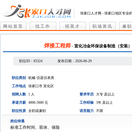
张家口人才网 - 张家口地区专业
网站首页
找工作
招英才
职场资讯
兼
焊接工程师
- 宣化冶金环保设备制造（安装
职位ID：
83324
发布日期：
2026-06-29
职位类别
机械·仪器仪表类
工作地点
张家口市 宣化区
招聘人数
1 人
要求学历
大专 及以上
承诺月薪
4000-5000 元
工作经验
3年 及以上
职位性质
全职或兼职
语言能力
不限
岗位待遇
标准工作时间、双休、保险