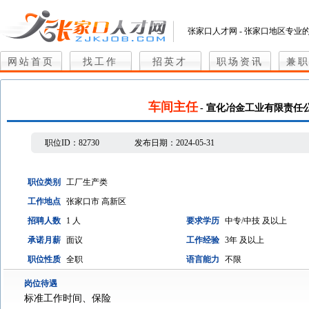
张家口人才网 - 张家口地区专业
网站首页
找工作
招英才
职场资讯
兼
车间主任
- 宣化冶金工业有限责任
职位ID：
82730
发布日期：
2024-05-31
职位类别
工厂生产类
工作地点
张家口市 高新区
招聘人数
1 人
要求学历
中专/中技 及以上
承诺月薪
面议
工作经验
3年 及以上
职位性质
全职
语言能力
不限
岗位待遇
标准工作时间、保险