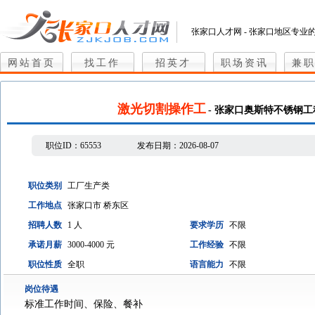
张家口人才网 - 张家口地区专业
网站首页
找工作
招英才
职场资讯
兼
激光切割操作工
- 张家口奥斯特不锈钢
职位ID：
65553
发布日期：
2026-08-07
职位类别
工厂生产类
工作地点
张家口市 桥东区
招聘人数
1 人
要求学历
不限
承诺月薪
3000-4000 元
工作经验
不限
职位性质
全职
语言能力
不限
岗位待遇
标准工作时间、保险、餐补