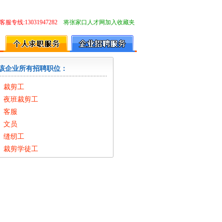
客服专线:13031947282
将张家口人才网加入收藏夹
该企业所有招聘职位：
裁剪工
夜班裁剪工
客服
文员
缝纫工
裁剪学徒工